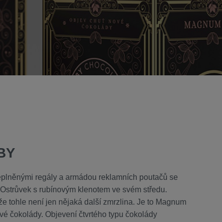
BY
eplněnými regály a armádou reklamních poutačů se
 Ostrůvek s rubínovým klenotem ve svém středu.
 že tohle není jen nějaká další zmrzlina. Je to Magnum
é čokolády. Objevení čtvrtého typu čokolády