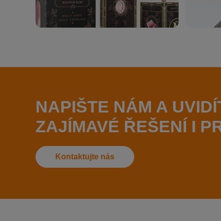
NAPIŠTE NÁM A UVIDÍ
ZAJÍMAVÉ ŘEŠENÍ I 
Kontaktujte nás