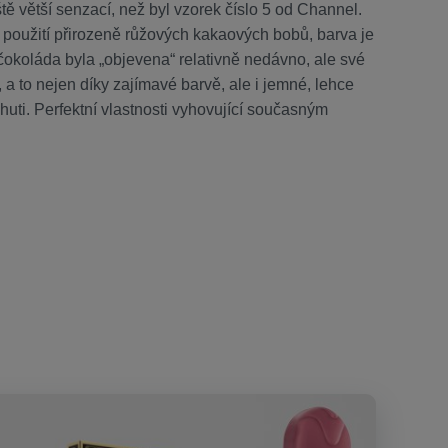
tě větší senzací, než byl vzorek číslo 5 od Channel.
 použití přirozeně růžových kakaových bobů, barva je
 čokoláda byla „objevena“ relativně nedávno, ale své
 a to nejen díky zajímavé barvě, ale i jemné, lehce
huti. Perfektní vlastnosti vyhovující současným