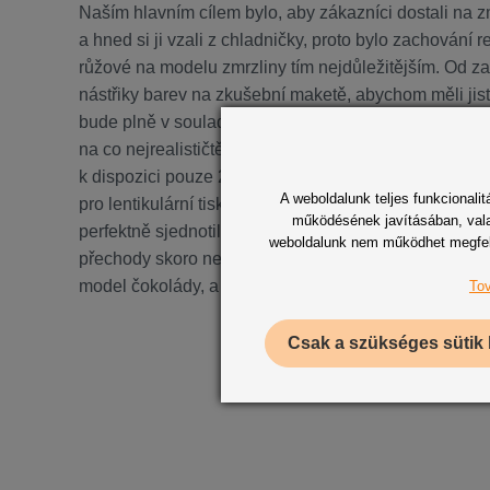
Naším hlavním cílem bylo, aby zákazníci dostali na zmr
a hned si ji vzali z chladničky, proto bylo zachování r
růžové na modelu zmrzliny tím nejdůležitějším. Od za
nástřiky barev na zkušební maketě, abychom měli jist
bude plně v souladu s produktem a klíčovými materiá
na co nejrealističtější podobu ve všech aspektech pr
k dispozici pouze 2D fotografii čokolády, vytvořili js
A weboldalunk teljes funkcional
pro lentikulární tisk té nejvyšší kvality (12ti úhlové p
működésének javításában, valam
perfektně sjednotilo pohled na kousky čokolády v kr
weboldalunk nem működhet megfelelő
přechody skoro nebyly patrné. Zákazník měl tedy k di
model čokolády, a to umocnilo jeho zvědavost a touh
Tov