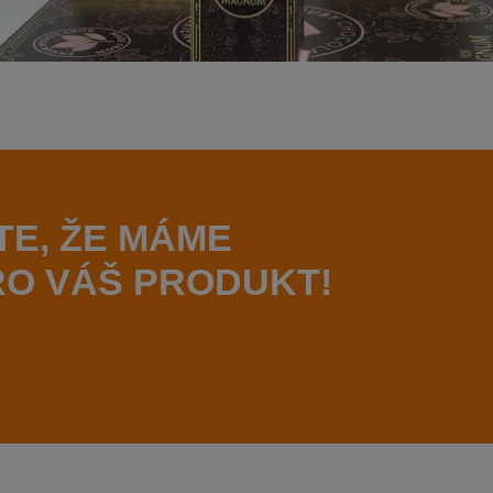
TE, ŽE MÁME
PRO VÁŠ PRODUKT!