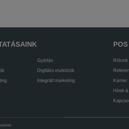
TATÁSAINK
POS
Gyártás
Rólunk
iók
Digitális eszközök
Referen
ting
Integrált marketing
Karrier
Hírek &
Kapcsol
nyelvek