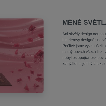
MÉNĚ SVĚTL
Ani skvělý design neupou
interiérový designér, ne 
Pečlivě jsme vyzkoušeli a 
matný povrch všech tiskov
nebyl oslepující lesk povr
zamýšleli – jemný a luxus