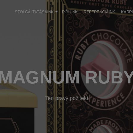
SZOLGÁLTATÁSAINK
RÓLUNK
REFERENCIÁINK
KARR
MAGNUM RUB
Ten pravý požitek!