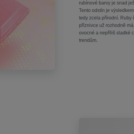
rubínové barvy je snad ješ
Tento odstín je výsledkem
tedy zcela přírodní. Ruby
příznivce už rozhodně má,
ovocné a nepříliš sladké c
trendům.