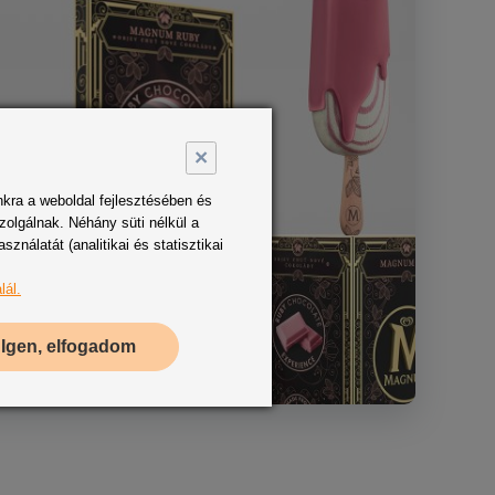
×
kra a weboldal fejlesztésében és
zolgálnak. Néhány süti nélkül a
nálatát (analitikai és statisztikai
lál.
Igen, elfogadom