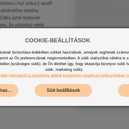
zlinu chuť sotva ji spatří
ealistického odstínu
čátku jsme testovali
otu, že výsledný efekt
ly. Od začátku jsme dbali
ovedení. Ačkoli jsme měli
COOKIE-BEÁLLÍTÁSOK
me její 3D podobu
itásának biztosítása érdekében sütiket használunk, amelyek segítenek számun
rovedení). To ve výsledku
int az Ön preferenciáinak megismerésében. A sütik statisztikai célokra is s
uhovém výklenku, takže
en (szükséges sütik), de Ön dönthet úgy, hogy elutasítja bizonyos sütik hasz
spozici perfektní 3D
sütik, marketing sütik).
u ochutnat.
ábbi információt a személyes adatok kezelésére vonatkozó tájékoztatóban ta
Csak a szükséges sütik használata
Süti beállítások