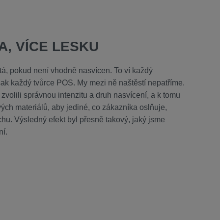
A, VÍCE LESKU
tá, pokud není vhodně nasvícen. To ví každý
však každý tvůrce POS. My mezi ně naštěstí nepatříme.
zvolili správnou intenzitu a druh nasvícení, a k tomu
ých materiálů, aby jediné, co zákazníka oslňuje,
chu. Výsledný efekt byl přesně takový, jaký jsme
ní.