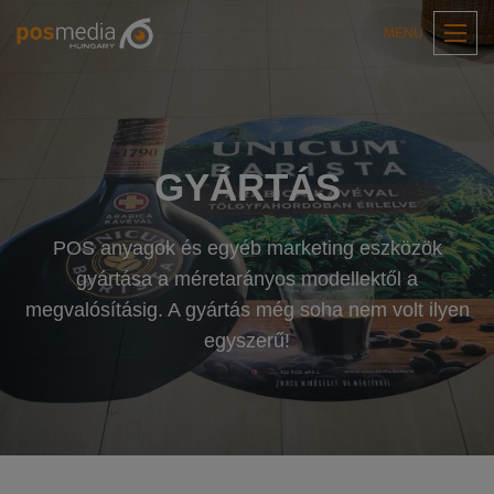
MENU
GYÁRTÁS
POS anyagok és egyéb marketing eszközök
gyártása a méretarányos modellektől a
megvalósításig. A gyártás még soha nem volt ilyen
egyszerű!