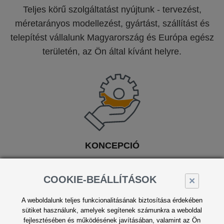
Teljes körű szolgáltatást nyújtunk - tervezést,
méretarányos modellezést, gyártást, szállítást és
telepítést vállalunk Magyarország és Európa egész
területén, az Ön által kívánt helyre.
KONCEPCIÓ
Megtervezzük és egyeztetjük a kreatív
COOKIE-BEÁLLÍTÁSOK
×
koncepciót, a terjedelmet, az egyedi
marketing csatornákat, a költségvetést és a
A weboldalunk teljes funkcionalitásának biztosítása érdekében
stratégiát.
sütiket használunk, amelyek segítenek számunkra a weboldal
fejlesztésében és működésének javításában, valamint az Ön