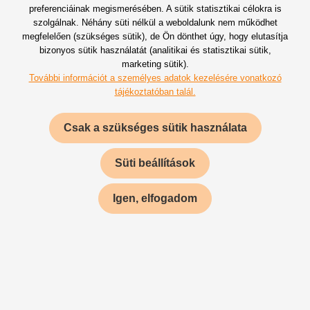
preferenciáinak megismerésében. A sütik statisztikai célokra is
szolgálnak. Néhány süti nélkül a weboldalunk nem működhet
megfelelően (szükséges sütik), de Ön dönthet úgy, hogy elutasítja
bizonyos sütik használatát (analitikai és statisztikai sütik,
marketing sütik).
További információt a személyes adatok kezelésére vonatkozó
tájékoztatóban talál.
RÉSZLETES ELŐKÉSZÍTÉS
Csak a szükséges sütik használata
Minden anyagot, tartalék hordozót és
Süti beállítások
szükséges helyet gyártunk. Megfelelő
influencereket, hostesseket, gyártási
Igen, elfogadom
csapatot és logisztikát biztosítunk.