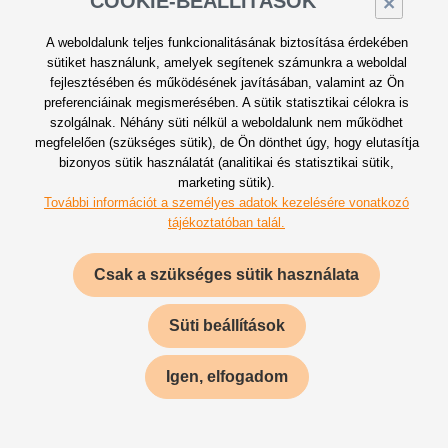
COOKIE-BEÁLLÍTÁSOK
×
WORK-LIFE BALANCE
A weboldalunk teljes funkcionalitásának biztosítása érdekében
sütiket használunk, amelyek segítenek számunkra a weboldal
fejlesztésében és működésének javításában, valamint az Ön
preferenciáinak megismerésében. A sütik statisztikai célokra is
szolgálnak. Néhány süti nélkül a weboldalunk nem működhet
megfelelően (szükséges sütik), de Ön dönthet úgy, hogy elutasítja
bizonyos sütik használatát (analitikai és statisztikai sütik,
marketing sütik).
További információt a személyes adatok kezelésére vonatkozó
tájékoztatóban talál.
FRISSÍTŐK A MUNKAHELYEN, PL.
Csak a szükséges sütik használata
KÁVÉ, TEA, SMOOTHIE
Süti beállítások
Igen, elfogadom