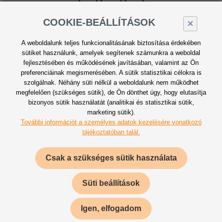
COOKIE-BEÁLLÍTÁSOK
×
A weboldalunk teljes funkcionalitásának biztosítása érdekében
sütiket használunk, amelyek segítenek számunkra a weboldal
Professzionális csapat
fejlesztésében és működésének javításában, valamint az Ön
Csapatunk szakmai tapasztalatát 1998
preferenciáinak megismerésében. A sütik statisztikai célokra is
óta gyarapítjuk
szolgálnak. Néhány süti nélkül a weboldalunk nem működhet
megfelelően (szükséges sütik), de Ön dönthet úgy, hogy elutasítja
bizonyos sütik használatát (analitikai és statisztikai sütik,
marketing sütik).
További információt a személyes adatok kezelésére vonatkozó
tájékoztatóban talál.
Csak a szükséges sütik használata
Süti beállítások
Díjakat gyűjtünk
Munkáinkkal elégedett ügyfeleket
szereztünk és a szakmai zsűri
Igen, elfogadom
elismerését is kivívtuk