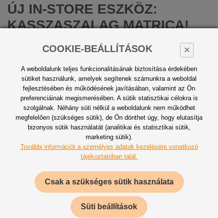
ÚJ IN-STORE ESZKÖZ:
KASSZASZALAG MATRICA!
COOKIE-BEÁLLÍTÁSOK
×
Legújabb in-store eszközünk a vásárlás egyik speciális
pontján ragadja meg a figyelmet – a kasszazónában!
A weboldalunk teljes funkcionalitásának biztosítása érdekében
Nemcsak egy új eladáshelyi felület vált elérhetővé
sütiket használunk, amelyek segítenek számunkra a weboldal
a márkakommunikáció számára, de egy eddig
fejlesztésében és működésének javításában, valamint az Ön
kiaknázatlan, értékes időt és helyet tölt fel tartalommal:
preferenciáinak megismerésében. A sütik statisztikai célokra is
szolgálnak. Néhány süti nélkül a weboldalunk nem működhet
a sorban állást teheti élménnyé.
megfelelően (szükséges sütik), de Ön dönthet úgy, hogy elutasítja
bizonyos sütik használatát (analitikai és statisztikai sütik,
marketing sütik).
További információt a személyes adatok kezelésére vonatkozó
tájékoztatóban talál.
Csak a szükséges sütik használata
Süti beállítások