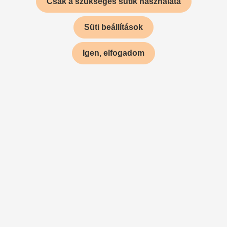
Csak a szükséges sütik használata
Süti beállítások
Igen, elfogadom
A HEINEKEN KAMPÁNYRÓL
A HEINEKEN közel két hónapos kampányának
fókuszpontját egy nyereményjáték jelentette: a promóció
keretében március 25. és május 14. között naponta lehetett
nyerni páros belépőjegyet a UEFA Bajnokok Ligája
budapesti döntőjére, melyet 2026. május 30-án rendeztek
meg a Puskás Arénában.
IN-STORE MEGJELENÉSEK
A március 26-tól június 2-ig tartó in-store kampány több
izgalmas eszközzel futott a SPAR Magyarország
üzleteiben: volt köztük
raklapdekoráció oldalelemekkel,