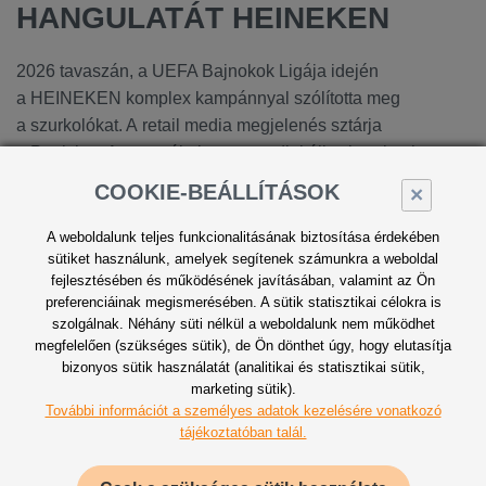
HANGULATÁT HEINEKEN
2026 tavaszán, a UEFA Bajnokok Ligája idején
a HEINEKEN komplex kampánnyal szólította meg
a szurkolókat. A retail media megjelenés sztárja
a Peaktime Agency által tervezett digitális shop-in-shop
volt.
COOKIE-BEÁLLÍTÁSOK
×
A weboldalunk teljes funkcionalitásának biztosítása érdekében
sütiket használunk, amelyek segítenek számunkra a weboldal
fejlesztésében és működésének javításában, valamint az Ön
preferenciáinak megismerésében. A sütik statisztikai célokra is
szolgálnak. Néhány süti nélkül a weboldalunk nem működhet
megfelelően (szükséges sütik), de Ön dönthet úgy, hogy elutasítja
bizonyos sütik használatát (analitikai és statisztikai sütik,
marketing sütik).
További információt a személyes adatok kezelésére vonatkozó
tájékoztatóban talál.